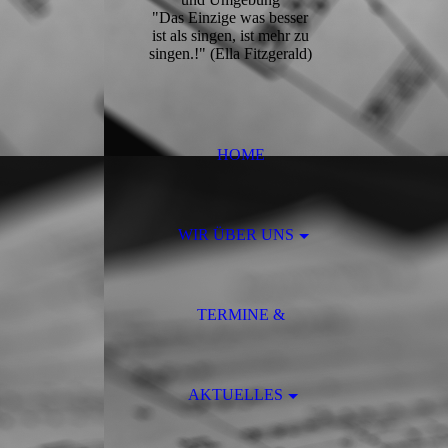
"Das Einzige was besser
ist als singen, ist mehr zu
singen.!" (Ella Fitzgerald)
HOME
WIR ÜBER UNS
TERMINE &
AKTUELLES