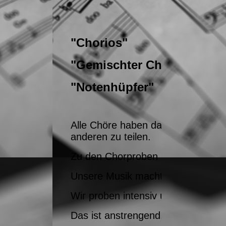
"Chorios" jeden M
"Gemischter Chor" jed
"Notenhüpfer" jede
Alle Chöre haben das gemeinsame Zi
anderen zu teilen.
Zu den Chorproben im "Alten Schul
Unsere Musik macht nicht nur uns
Wir proben intensiv und sammeln au
Das ist anstrengend, macht aber g