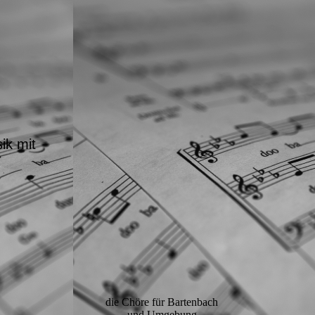
ik mit
die Chöre für Bartenbach
und Umgebung