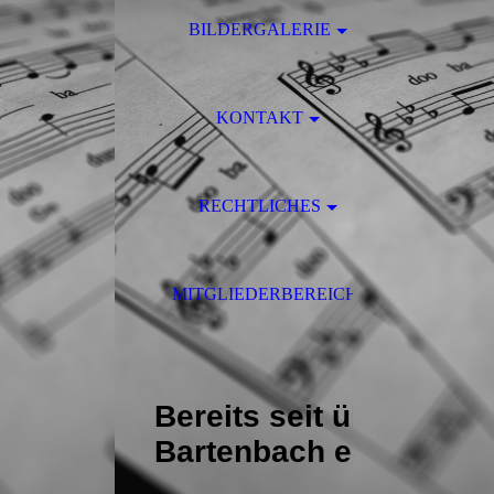
BILDERGALERIE
KONTAKT
RECHTLICHES
MITGLIEDERBEREICH
Bereits seit über 100 
Bartenbach e.V. und b