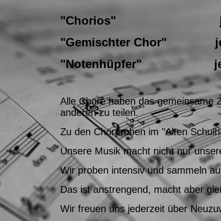
"Chorios" jeden Mi
"Gemischter Chor" jeden
"Notenhüpfer" jeden
Alle Chöre haben das gemeinsame Ziel
anderen zu teilen.
Zu den Chorproben im "Alten Schulha
Unsere Musik macht nicht nur unser
Wir proben intensiv und sammeln auf 
Das ist anstrengend, macht aber gle
Wir freuen uns jederzeit über Neuzu